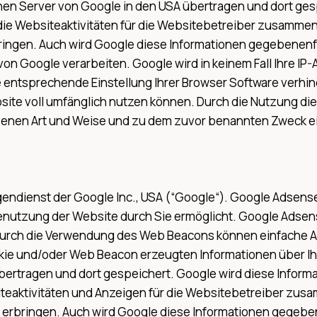
 einen Server von Google in den USA übertragen und dort g
die Websiteaktivitäten für die Websitebetreiber zusamme
ngen. Auch wird Google diese Informationen gegebenenfall
von Google verarbeiten. Google wird in keinem Fall Ihre I
e entsprechende Einstellung Ihrer Browser Software verhind
site voll umfänglich nutzen können. Durch die Nutzung die
benen Art und Weise und zu dem zuvor benannten Zweck e
dienst der Google Inc., USA (“Google“). Google Adsense 
enutzung der Website durch Sie ermöglicht. Google Adsen
Durch die Verwendung des Web Beacons können einfache A
e und/oder Web Beacon erzeugten Informationen über Ihre
ertragen und dort gespeichert. Google wird diese Informa
iteaktivitäten und Anzeigen für die Websitebetreiber zu
rbringen. Auch wird Google diese Informationen gegebenen